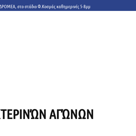
υ ΔΡΟΜΕΑ, στο στάδιο Φ.Κοσμάς καθημερινές 5-8μμ
ΥΧΤΕΡΙΝΏΝ ΑΓΏΝΩΝ