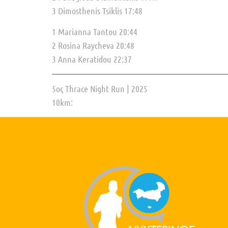
3 Dimosthenis Tsiklis 17:48
1 Marianna Tantou 20:44
2 Rosina Raycheva 20:48
3 Anna Keratidou 22:37
5ος Thrace Night Run | 2025
10km: