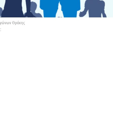
 Αγώνων Θράκης
: