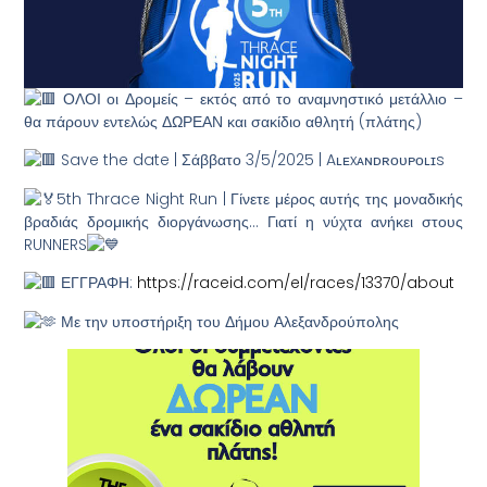
ΟΛΟΙ οι Δρομείς – εκτός από το αναμνηστικό μετάλλιο –
θα πάρουν εντελώς ΔΩΡΕΑΝ και σακίδιο αθλητή (πλάτης)
Save the date | Σάββατο 3/5/2025 | Aʟᴇxᴀɴᴅʀᴏᴜᴘᴏʟɪs
5th Thrace Night Run | Γίνετε μέρος αυτής της μοναδικής
βραδιάς δρομικής διοργάνωσης… Γιατί η νύχτα ανήκει στους
RUNNERS
ΕΓΓΡΑΦΗ:
https://raceid.com/el/races/13370/about
Με την υποστήριξη του Δήμου Αλεξανδρούπολης