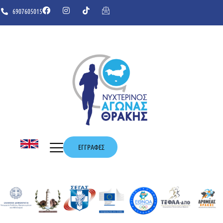
6907605015
ΕΓΓΡΑΦΕΣ